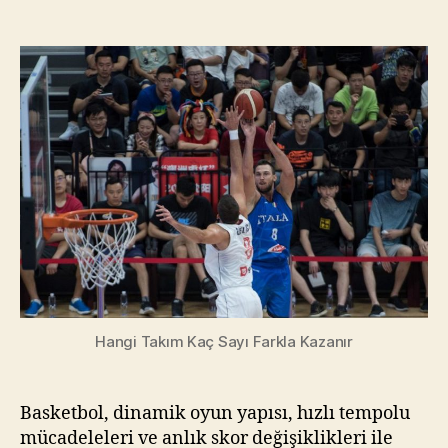
yazarı
tarihi
Hangi Takım Kaç Sayı Farkla Kazanır
Basketbol, dinamik oyun yapısı, hızlı tempolu
mücadeleleri ve anlık skor değişiklikleri ile