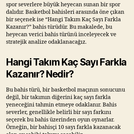
spor severlere büyük heyecan sunan bir spor
dalıdır. Basketbol bahisleri arasında öne çıkan
bir seçenek ise “Hangi Takım Kaç Sayı Farkla
Kazanır?” bahis türüdür. Bu makalede, bu
heyecan verici bahis türünü inceleyecek ve
stratejik analize odaklanacağız.
Hangi Takım Kaç Sayı Farkla
Kazanır? Nedir?
Bu bahis türü, bir basketbol maçının sonucunu
değil, bir takımın diğerini kaç sayı farkla
yeneceğini tahmin etmeye odaklanır. Bahis
severler, genellikle belirli bir sayı farkını
seçerek bu bahis üzerinden oyun oynarlar.
Örneğin, bir bahisçi 10 sayı farkla kazanacak