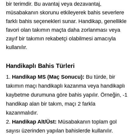
bir terimdir. Bu avantaj veya dezavantaj,
müsabakanın skorunu etkileyerek bahis severlere
farklı bahis seçenekleri sunar. Handikap, genellikle
favori olan takımın maçta daha zorlanması veya
zayıf bir takımın rekabetçi olabilmesi amacıyla
kullanılır.
Handikaplı Bahis Türleri
Handikap MS (Maç Sonucu):
Bu türde, bir
takımın maçı handikaplı kazanma veya handikaplı
kaybetme durumuna göre bahis yapılır. Örneğin, -1
handikap alan bir takım, maçı 2 farkla
kazanmalıdır.
Handikap Alt/Üst:
Müsabakanın toplam gol
sayısı üzerinden yapılan bahislerde kullanılır.