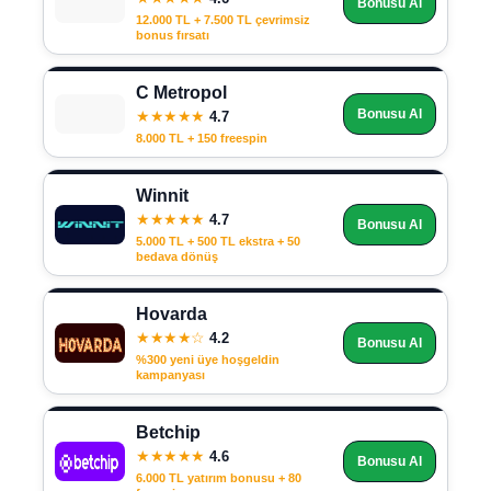
Bonusu Al
12.000 TL + 7.500 TL çevrimsiz
bonus fırsatı
C Metropol
Bonusu Al
★★★★★
4.7
8.000 TL + 150 freespin
Winnit
★★★★★
4.7
Bonusu Al
5.000 TL + 500 TL ekstra + 50
bedava dönüş
Hovarda
★★★★☆
4.2
Bonusu Al
%300 yeni üye hoşgeldin
kampanyası
Betchip
★★★★★
4.6
Bonusu Al
6.000 TL yatırım bonusu + 80