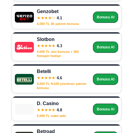
Genzobet
Bonusu Al
★★★★☆
4.1
4.000 TL ilk yatırım bonusu
Slotbon
★★★★★
4.3
Bonusu Al
4.000 TL slot bonusu + 300
freespin hediye
Betelli
★★★★★
4.6
Bonusu Al
5.050 TL %100 çevrimsiz yatırım
bonusu
D. Casino
Bonusu Al
★★★★★
4.8
5.000 TL nakit iade
Betroad