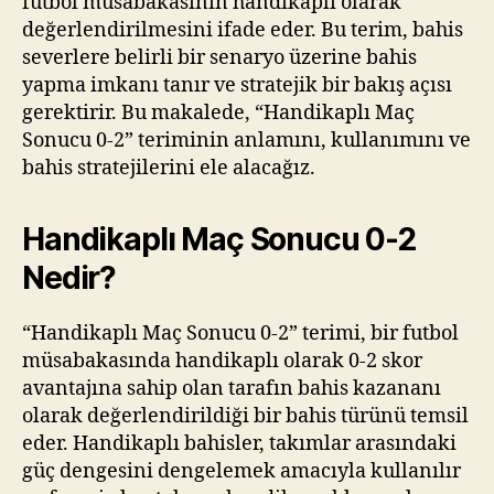
futbol müsabakasının handikaplı olarak
değerlendirilmesini ifade eder. Bu terim, bahis
severlere belirli bir senaryo üzerine bahis
yapma imkanı tanır ve stratejik bir bakış açısı
gerektirir. Bu makalede, “Handikaplı Maç
Sonucu 0-2” teriminin anlamını, kullanımını ve
bahis stratejilerini ele alacağız.
Handikaplı Maç Sonucu 0-2
Nedir?
“Handikaplı Maç Sonucu 0-2” terimi, bir futbol
müsabakasında handikaplı olarak 0-2 skor
avantajına sahip olan tarafın bahis kazananı
olarak değerlendirildiği bir bahis türünü temsil
eder. Handikaplı bahisler, takımlar arasındaki
güç dengesini dengelemek amacıyla kullanılır