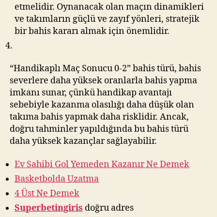
etmelidir. Oynanacak olan maçın dinamikleri
ve takımların güçlü ve zayıf yönleri, stratejik
bir bahis kararı almak için önemlidir.
“Handikaplı Maç Sonucu 0-2” bahis türü, bahis
severlere daha yüksek oranlarla bahis yapma
imkanı sunar, çünkü handikap avantajı
sebebiyle kazanma olasılığı daha düşük olan
takıma bahis yapmak daha risklidir. Ancak,
doğru tahminler yapıldığında bu bahis türü
daha yüksek kazançlar sağlayabilir.
Ev Sahibi Gol Yemeden Kazanır Ne Demek
Basketbolda Uzatma
4 Üst Ne Demek
Superbetingiris
doğru adres