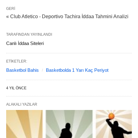
GERI
« Club Atletico - Deportivo Tachira İddaa Tahmini Analizi
TARAFINDAN YAYINLANDI
Canlı İddaa Siteleri
ETIKETLER:
Basketbol Bahis
Basketbolda 1 Yarı Kaç Periyot
4 YIL ÖNCE
ALAKALI YAZILAR