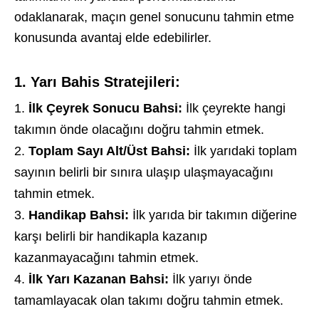
odaklanarak, maçın genel sonucunu tahmin etme
konusunda avantaj elde edebilirler.
1. Yarı Bahis Stratejileri:
İlk Çeyrek Sonucu Bahsi:
İlk çeyrekte hangi
takımın önde olacağını doğru tahmin etmek.
Toplam Sayı Alt/Üst Bahsi:
İlk yarıdaki toplam
sayının belirli bir sınıra ulaşıp ulaşmayacağını
tahmin etmek.
Handikap Bahsi:
İlk yarıda bir takımın diğerine
karşı belirli bir handikapla kazanıp
kazanmayacağını tahmin etmek.
İlk Yarı Kazanan Bahsi:
İlk yarıyı önde
tamamlayacak olan takımı doğru tahmin etmek.