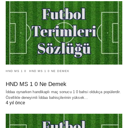
HND MS 1 0
HND MS 1 0 NE DEMEK
HND MS 1 0 Ne Demek
İddaa oynarken handikaplı maç sonucu 1 0 bahsi oldukça popülerdir.
Özellikle deneyimli İddaa bahisçilerinin yüksek…
4 yıl önce