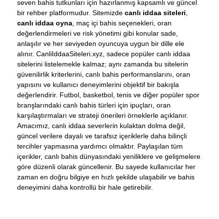
seven bahis tutkunları için hazırlanmış kapsamlı ve güncel
bir rehber platformudur. Sitemizde
canlı iddaa siteleri
,
canlı iddaa oyna
, maç içi bahis seçenekleri, oran
değerlendirmeleri ve risk yönetimi gibi konular sade,
anlaşılır ve her seviyeden oyuncuya uygun bir dille ele
alınır. CanliIddaaSiteleri.xyz, sadece popüler canlı iddaa
sitelerini listelemekle kalmaz; aynı zamanda bu sitelerin
güvenilirlik kriterlerini, canlı bahis performanslarını, oran
yapısını ve kullanıcı deneyimlerini objektif bir bakışla
değerlendirir. Futbol, basketbol, tenis ve diğer popüler spor
branşlarındaki canlı bahis türleri için ipuçları, oran
karşılaştırmaları ve strateji önerileri örneklerle açıklanır.
Amacımız, canlı iddaa severlerin kulaktan dolma değil,
güncel verilere dayalı ve tarafsız içeriklerle daha bilinçli
tercihler yapmasına yardımcı olmaktır. Paylaşılan tüm
içerikler, canlı bahis dünyasındaki yeniliklere ve gelişmelere
göre düzenli olarak güncellenir. Bu sayede kullanıcılar her
zaman en doğru bilgiye en hızlı şekilde ulaşabilir ve bahis
deneyimini daha kontrollü bir hale getirebilir.