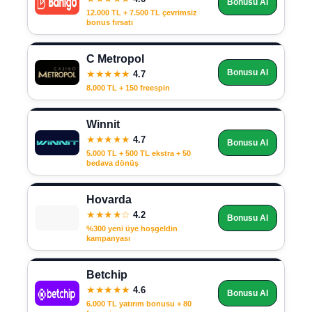
Bonusu Al
12.000 TL + 7.500 TL çevrimsiz
bonus fırsatı
C Metropol
Bonusu Al
★★★★★
4.7
8.000 TL + 150 freespin
Winnit
★★★★★
4.7
Bonusu Al
5.000 TL + 500 TL ekstra + 50
bedava dönüş
Hovarda
★★★★☆
4.2
Bonusu Al
%300 yeni üye hoşgeldin
kampanyası
Betchip
★★★★★
4.6
Bonusu Al
6.000 TL yatırım bonusu + 80