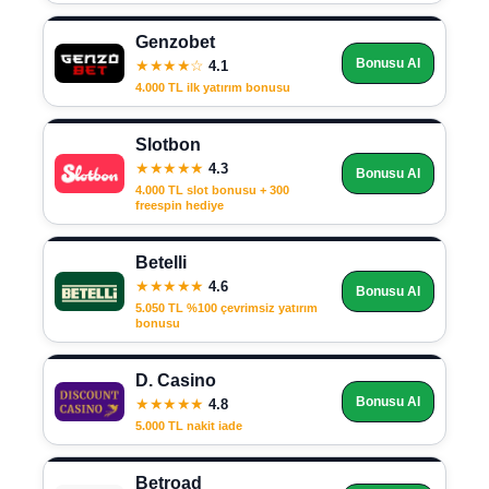
Genzobet
Bonusu Al
★★★★☆
4.1
4.000 TL ilk yatırım bonusu
Slotbon
★★★★★
4.3
Bonusu Al
4.000 TL slot bonusu + 300
freespin hediye
Betelli
★★★★★
4.6
Bonusu Al
5.050 TL %100 çevrimsiz yatırım
bonusu
D. Casino
Bonusu Al
★★★★★
4.8
5.000 TL nakit iade
Betroad