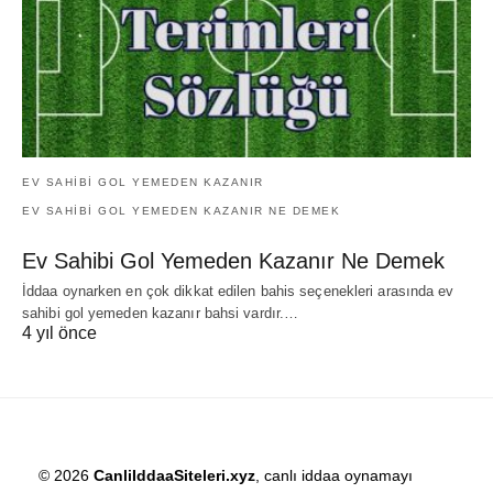
EV SAHIBI GOL YEMEDEN KAZANIR
EV SAHIBI GOL YEMEDEN KAZANIR NE DEMEK
Ev Sahibi Gol Yemeden Kazanır Ne Demek
İddaa oynarken en çok dikkat edilen bahis seçenekleri arasında ev
sahibi gol yemeden kazanır bahsi vardır.…
4 yıl önce
© 2026
CanliIddaaSiteleri.xyz
, canlı iddaa oynamayı