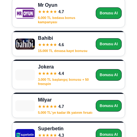
Mr Oyun
★★★★★
4.7
Bonusu Al
6.000 TL bedava bonus
kampanyası
Bahibi
Bonusu Al
★★★★★
4.6
15.000 TL devasa kayıt bonusu
Jokera
★★★★★
4.4
Bonusu Al
3.000 TL başlangıç bonusu + 50
freespin
Milyar
Bonusu Al
★★★★★
4.7
5.000 TL'ye kadar ilk yatırım fırsatı
Superbetin
Bonusu Al
★★★★★
4.3