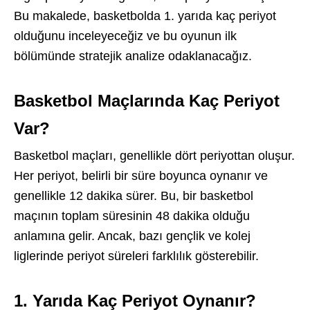
Bu makalede, basketbolda 1. yarıda kaç periyot
olduğunu inceleyeceğiz ve bu oyunun ilk
bölümünde stratejik analize odaklanacağız.
Basketbol Maçlarında Kaç Periyot
Var?
Basketbol maçları, genellikle dört periyottan oluşur.
Her periyot, belirli bir süre boyunca oynanır ve
genellikle 12 dakika sürer. Bu, bir basketbol
maçının toplam süresinin 48 dakika olduğu
anlamına gelir. Ancak, bazı gençlik ve kolej
liglerinde periyot süreleri farklılık gösterebilir.
1. Yarıda Kaç Periyot Oynanır?