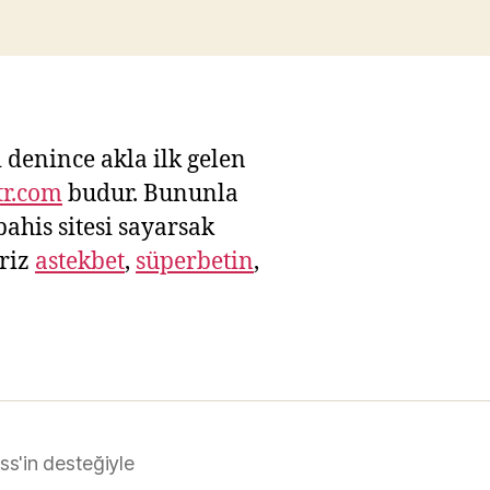
i denince akla ilk gelen
tr.com
budur. Bununla
ahis sitesi sayarsak
iriz
astekbet
,
süperbetin
,
s'in desteğiyle