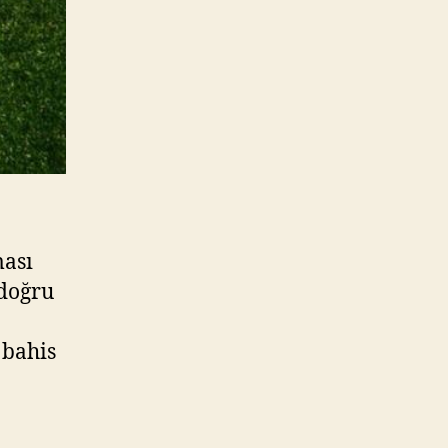
ması
 doğru
 bahis