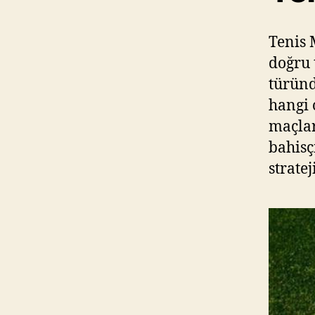
Tenis 
doğru 
türünd
hangi 
maçlar
bahisç
strate