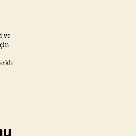
i ve
için
arklı
nu