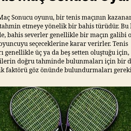
Maç Sonucu oyunu, bir tenis maçının kazana
tahmin etmeye yönelik bir bahis türüdür. Bu 
e, bahis severler genellikle bir maçın galibi 
oyuncuyu seçeceklerine karar verirler. Tenis
ı genellikle üç ya da beş setten oluştuğu için,
ilerin doğru tahminde bulunmaları için bir d
jik faktörü göz önünde bulundurmaları gereki