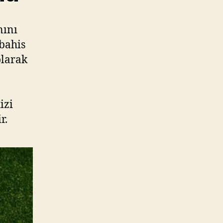
nını
bahis
olarak
izi
r.