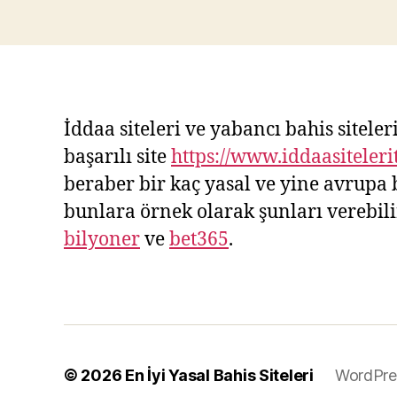
İddaa siteleri ve yabancı bahis siteler
başarılı site
https://www.iddaasiteleri
beraber bir kaç yasal ve yine avrupa b
bunlara örnek olarak şunları verebil
bilyoner
ve
bet365
.
© 2026
En İyi Yasal Bahis Siteleri
WordPres